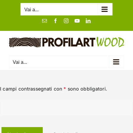
Salta
Vai a...
al
contenuto
Email
Facebook
Instagram
YouTube
LinkedIn
Vai a...
I campi contrassegnati con
*
sono obbligatori.