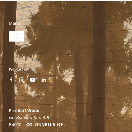
Menu
Toggle
Navigation
Home
Follow us:
Azienda
Preventivo personalizzato
Shop
Profilart Wood
via Bonifica Km. 4.8
64010 –
COLONNELLA
(TE)
Eventi B2B